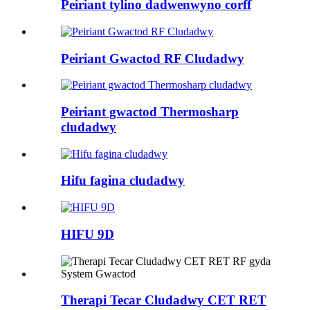
Peiriant tylino dadwenwyno corff
Peiriant Gwactod RF Cludadwy
Peiriant gwactod Thermosharp
cludadwy
Hifu fagina cludadwy
HIFU 9D
Therapi Tecar Cludadwy CET RET