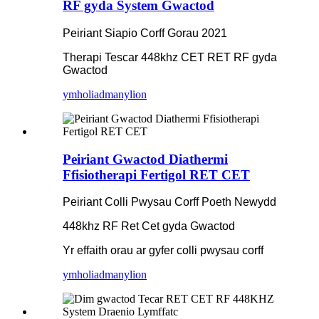
RF gyda System Gwactod
Peiriant Siapio Corff Gorau 2021
Therapi Tescar 448khz CET RET RF gyda
Gwactod
ymholiad
manylion
Peiriant Gwactod Diathermi
Ffisiotherapi Fertigol RET CET
Peiriant Colli Pwysau Corff Poeth Newydd
448khz RF Ret Cet gyda Gwactod
Yr effaith orau ar gyfer colli pwysau corff
ymholiad
manylion