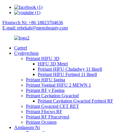
Ffoniwch Ni: +86 18823704636
E-mail: rebekah@menobeauty.com
Cartref
Cynhyrchion
Peiriant HIFU 3D
HIFU 3D Metel
Peiriant HIFU Cludadwy 11 llinell
Peiriant HIFU Fertigol 11 llinell
Peiriant HIFU fagina
Peiriant Vaginal HIFU 2 MEWN 1
Peiriant RF y Fagina
Peiriant Cavitation Gwactod
Peiriant Cavitation Gwactod Fertigol RF
Peiriant Gwactod CET RET
Peiriant Ffocws RF
Peiriant RF Ffracsiynol
Peiriant Ocsigen
Amdanom Ni