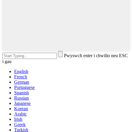
Pwyswch enter i chwilio neu ESC
i gau
English
French
German
Portuguese
Spanish
Russian
Japanese
Korean
Arabic
Irish
Greek
Turkish