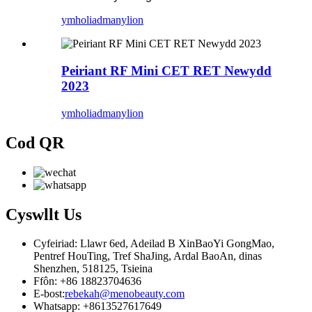
ymholiad
manylion
Peiriant RF Mini CET RET Newydd
2023
ymholiad
manylion
Cod QR
Cyswllt
Us
Cyfeiriad: Llawr 6ed, Adeilad B XinBaoYi GongMao,
Pentref HouTing, Tref ShaJing, Ardal BaoAn, dinas
Shenzhen, 518125, Tsieina
Ffôn: +86 18823704636
E-bost:
rebekah@menobeauty.com
Whatsapp: +8613527617649