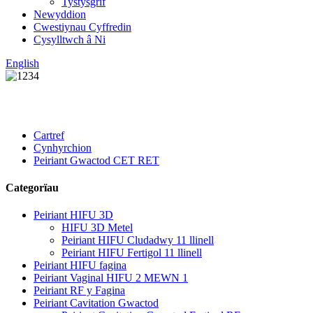
Tystysgrif
Newyddion
Cwestiynau Cyffredin
Cysylltwch â Ni
English
Cartref
Cynhyrchion
Peiriant Gwactod CET RET
Categorïau
Peiriant HIFU 3D
HIFU 3D Metel
Peiriant HIFU Cludadwy 11 llinell
Peiriant HIFU Fertigol 11 llinell
Peiriant HIFU fagina
Peiriant Vaginal HIFU 2 MEWN 1
Peiriant RF y Fagina
Peiriant Cavitation Gwactod