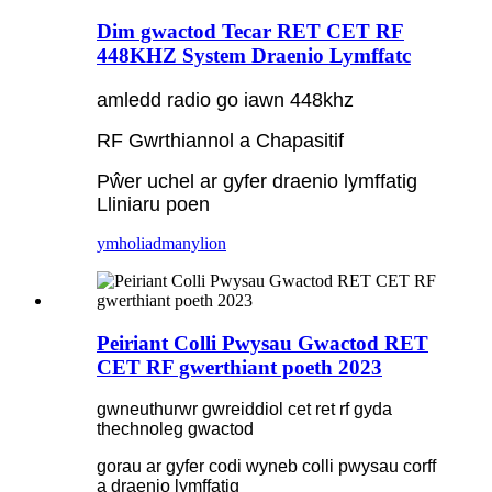
Dim gwactod Tecar RET CET RF
448KHZ System Draenio Lymffatc
amledd radio go iawn 448khz
RF Gwrthiannol a Chapasitif
Pŵer uchel ar gyfer draenio lymffatig
Lliniaru poen
ymholiad
manylion
Peiriant Colli Pwysau Gwactod RET
CET RF gwerthiant poeth 2023
gwneuthurwr gwreiddiol cet ret rf gyda
thechnoleg gwactod
gorau ar gyfer codi wyneb colli pwysau corff
a draenio lymffatig