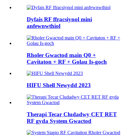
Dyfais RF ffracsiynol mini
anfewnwthiol
Rholer Gwactod main Q0 +
Cavitaton + RF + Golau Is-goch
HIFU Shell Newydd 2023
Therapi Tecar Cludadwy CET RET
RF gyda System Gwactod