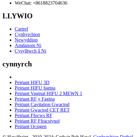
WeChat: +8618823704636
LLYWIO
Cartref
Cynhyrchion
Newyddion
Amdanom Ni
Cysylltwch â Ni
cynnyrch
Peiriant HIFU 3D
Peiriant HIFU fagina
Peiriant Vaginal HIFU 2 MEWN 1
Peiriant RF y Fagina
Peiriant Cavitation Gwactod
Peiriant Gwactod CET RET
Peiriant Ffocws RF
Peiriant RF Ffracsiynol
Peiriant Ocsigen
© Hawlfraint - 2010-2024: Cedwir Pob Hawl.
Cynhyrchion Dethol
,