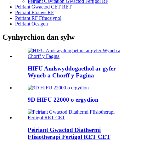
Peiriant Cavitation Gwactod Fertigol RF
Peiriant Gwactod CET RET
Peiriant Ffocws RF
Peiriant RF Ffracsiynol
Peiriant Ocsigen
Cynhyrchion dan sylw
HIFU Amlswyddogaethol ar gyfer
Wyneb a Chorff y Fagina
9D HIFU 22000 o ergydion
Peiriant Gwactod Diathermi
Ffisiotherapi Fertigol RET CET