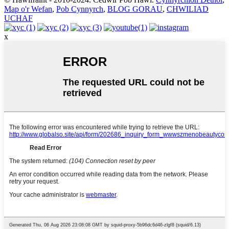
Map o'r Wefan
,
Pob Cynnyrch
,
BLOG GORAU
,
CHWILIAD
UCHAF
x