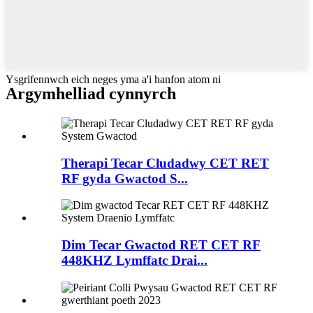
Ysgrifennwch eich neges yma a'i hanfon atom ni
Argymhelliad cynnyrch
Therapi Tecar Cludadwy CET RET
RF gyda Gwactod S...
Dim Tecar Gwactod RET CET RF
448KHZ Lymffatc Drai...