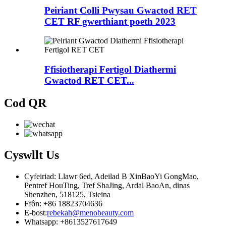
Peiriant Colli Pwysau Gwactod RET
CET RF gwerthiant poeth 2023
Ffisiotherapi Fertigol Diathermi
Gwactod RET CET...
Cod QR
Cyswllt
Us
Cyfeiriad: Llawr 6ed, Adeilad B XinBaoYi GongMao,
Pentref HouTing, Tref ShaJing, Ardal BaoAn, dinas
Shenzhen, 518125, Tsieina
Ffôn: +86 18823704636
E-bost:
rebekah@menobeauty.com
Whatsapp: +8613527617649