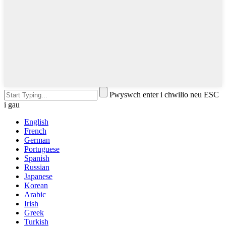
Pwyswch enter i chwilio neu ESC
i gau
English
French
German
Portuguese
Spanish
Russian
Japanese
Korean
Arabic
Irish
Greek
Turkish