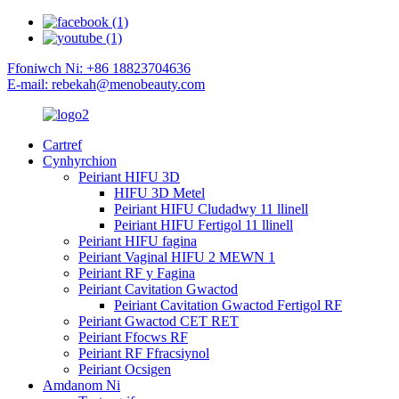
Ffoniwch Ni: +86 18823704636
E-mail: rebekah@menobeauty.com
Cartref
Cynhyrchion
Peiriant HIFU 3D
HIFU 3D Metel
Peiriant HIFU Cludadwy 11 llinell
Peiriant HIFU Fertigol 11 llinell
Peiriant HIFU fagina
Peiriant Vaginal HIFU 2 MEWN 1
Peiriant RF y Fagina
Peiriant Cavitation Gwactod
Peiriant Cavitation Gwactod Fertigol RF
Peiriant Gwactod CET RET
Peiriant Ffocws RF
Peiriant RF Ffracsiynol
Peiriant Ocsigen
Amdanom Ni