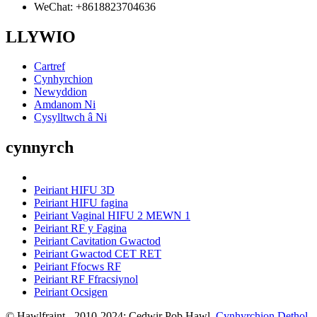
WeChat: +8618823704636
LLYWIO
Cartref
Cynhyrchion
Newyddion
Amdanom Ni
Cysylltwch â Ni
cynnyrch
Peiriant HIFU 3D
Peiriant HIFU fagina
Peiriant Vaginal HIFU 2 MEWN 1
Peiriant RF y Fagina
Peiriant Cavitation Gwactod
Peiriant Gwactod CET RET
Peiriant Ffocws RF
Peiriant RF Ffracsiynol
Peiriant Ocsigen
© Hawlfraint - 2010-2024: Cedwir Pob Hawl.
Cynhyrchion Dethol
,