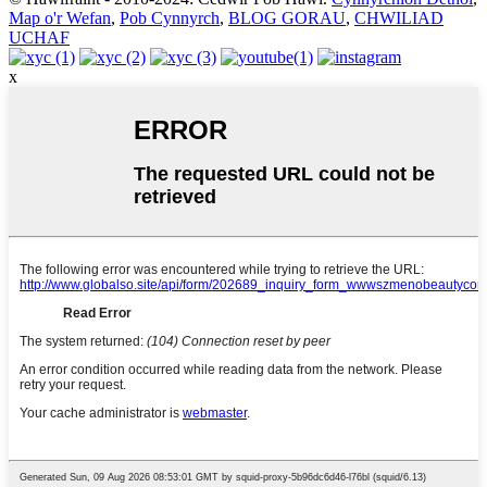
Map o'r Wefan
,
Pob Cynnyrch
,
BLOG GORAU
,
CHWILIAD
UCHAF
x