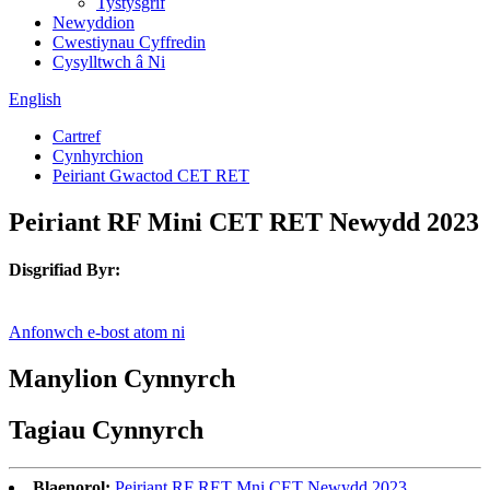
Tystysgrif
Newyddion
Cwestiynau Cyffredin
Cysylltwch â Ni
English
Cartref
Cynhyrchion
Peiriant Gwactod CET RET
Peiriant RF Mini CET RET Newydd 2023
Disgrifiad Byr:
Anfonwch e-bost atom ni
Manylion Cynnyrch
Tagiau Cynnyrch
Blaenorol:
Peiriant RF RET Mni CET Newydd 2023