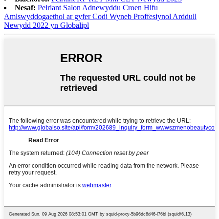
Nesaf:
Peiriant Salon Adnewyddu Croen Hifu
Amlswyddogaethol ar gyfer Codi Wyneb Proffesiynol Arddull
Newydd 2022 yn Globalipl