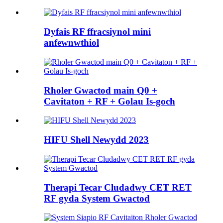
Dyfais RF ffracsiynol mini
anfewnwthiol
Rholer Gwactod main Q0 +
Cavitaton + RF + Golau Is-goch
HIFU Shell Newydd 2023
Therapi Tecar Cludadwy CET RET
RF gyda System Gwactod