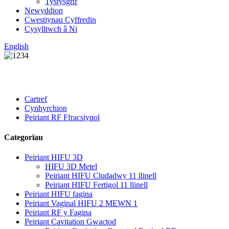
Tystysgrif
Newyddion
Cwestiynau Cyffredin
Cysylltwch â Ni
English
Cartref
Cynhyrchion
Peiriant RF Ffracsiynol
Categorïau
Peiriant HIFU 3D
HIFU 3D Metel
Peiriant HIFU Cludadwy 11 llinell
Peiriant HIFU Fertigol 11 llinell
Peiriant HIFU fagina
Peiriant Vaginal HIFU 2 MEWN 1
Peiriant RF y Fagina
Peiriant Cavitation Gwactod