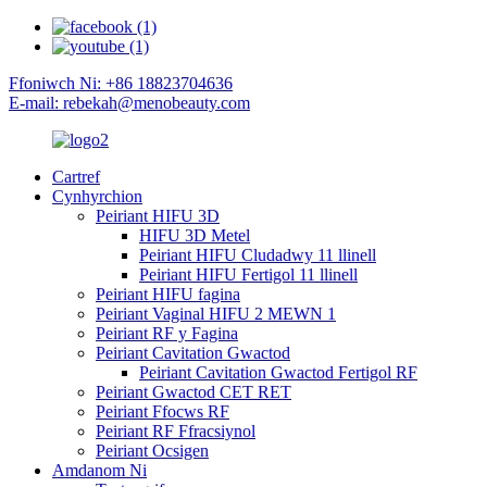
Ffoniwch Ni: +86 18823704636
E-mail: rebekah@menobeauty.com
Cartref
Cynhyrchion
Peiriant HIFU 3D
HIFU 3D Metel
Peiriant HIFU Cludadwy 11 llinell
Peiriant HIFU Fertigol 11 llinell
Peiriant HIFU fagina
Peiriant Vaginal HIFU 2 MEWN 1
Peiriant RF y Fagina
Peiriant Cavitation Gwactod
Peiriant Cavitation Gwactod Fertigol RF
Peiriant Gwactod CET RET
Peiriant Ffocws RF
Peiriant RF Ffracsiynol
Peiriant Ocsigen
Amdanom Ni