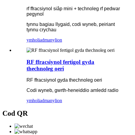
rf ffracsiynol siâp mini + technoleg rf pedwar
pegynol
tynnu bagiau llygaid, codi wyneb, peiriant
tynnu crychau
ymholiad
manylion
RF ffracsiynol fertigol gyda
thechnoleg oeri
RF ffracsiynol gyda thechnoleg oeri
Codi wyneb, gwrth-heneiddio amledd radio
ymholiad
manylion
Cod QR