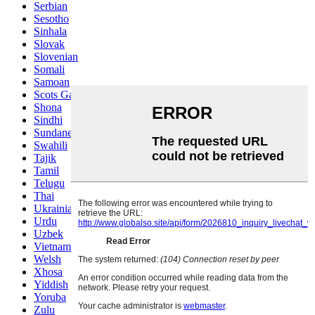
Serbian
Sesotho
Sinhala
Slovak
Slovenian
Somali
Samoan
Scots Gaelic
Shona
Sindhi
Sundanese
Swahili
Tajik
Tamil
Telugu
Thai
Ukrainian
Urdu
Uzbek
Vietnamese
Welsh
Xhosa
Yiddish
Yoruba
Zulu