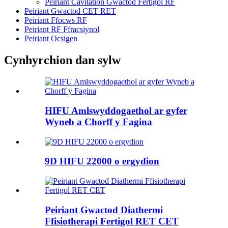
Peiriant Cavitation Gwactod Fertigol RF
Peiriant Gwactod CET RET
Peiriant Ffocws RF
Peiriant RF Ffracsiynol
Peiriant Ocsigen
Cynhyrchion dan sylw
HIFU Amlswyddogaethol ar gyfer
Wyneb a Chorff y Fagina
9D HIFU 22000 o ergydion
Peiriant Gwactod Diathermi
Ffisiotherapi Fertigol RET CET