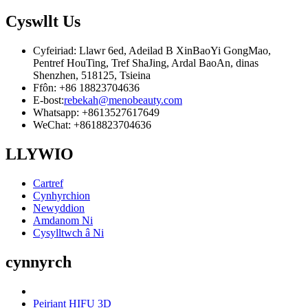
Cyswllt
Us
Cyfeiriad: Llawr 6ed, Adeilad B XinBaoYi GongMao,
Pentref HouTing, Tref ShaJing, Ardal BaoAn, dinas
Shenzhen, 518125, Tsieina
Ffôn: +86 18823704636
E-bost:
rebekah@menobeauty.com
Whatsapp: +8613527617649
WeChat: +8618823704636
LLYWIO
Cartref
Cynhyrchion
Newyddion
Amdanom Ni
Cysylltwch â Ni
cynnyrch
Peiriant HIFU 3D