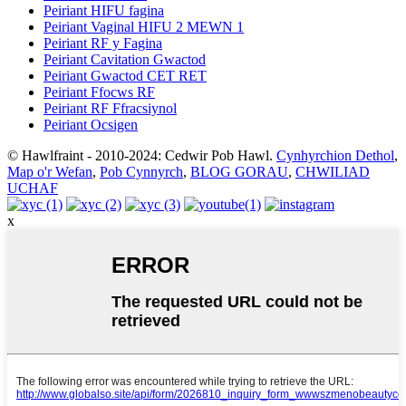
Peiriant HIFU fagina
Peiriant Vaginal HIFU 2 MEWN 1
Peiriant RF y Fagina
Peiriant Cavitation Gwactod
Peiriant Gwactod CET RET
Peiriant Ffocws RF
Peiriant RF Ffracsiynol
Peiriant Ocsigen
© Hawlfraint - 2010-2024: Cedwir Pob Hawl.
Cynhyrchion Dethol
,
Map o'r Wefan
,
Pob Cynnyrch
,
BLOG GORAU
,
CHWILIAD
UCHAF
x