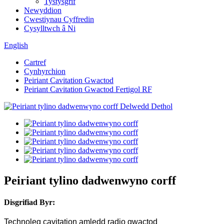
Tystysgrif
Newyddion
Cwestiynau Cyffredin
Cysylltwch â Ni
English
Cartref
Cynhyrchion
Peiriant Cavitation Gwactod
Peiriant Cavitation Gwactod Fertigol RF
Peiriant tylino dadwenwyno corff
Disgrifiad Byr:
Technoleg cavitation amledd radio gwactod