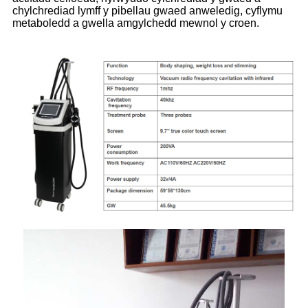
chylchrediad lymff y pibellau gwaed anweledig, cyflymu
metaboledd a gwella amgylchedd mewnol y croen.