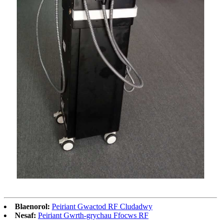
Blaenorol:
Peiriant Gwactod RF Cludadwy
Nesaf:
Peiriant Gwrth-grychau Ffocws RF