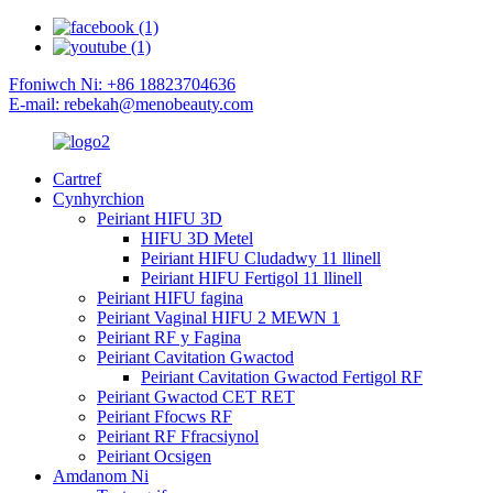
Ffoniwch Ni: +86 18823704636
E-mail: rebekah@menobeauty.com
Cartref
Cynhyrchion
Peiriant HIFU 3D
HIFU 3D Metel
Peiriant HIFU Cludadwy 11 llinell
Peiriant HIFU Fertigol 11 llinell
Peiriant HIFU fagina
Peiriant Vaginal HIFU 2 MEWN 1
Peiriant RF y Fagina
Peiriant Cavitation Gwactod
Peiriant Cavitation Gwactod Fertigol RF
Peiriant Gwactod CET RET
Peiriant Ffocws RF
Peiriant RF Ffracsiynol
Peiriant Ocsigen
Amdanom Ni