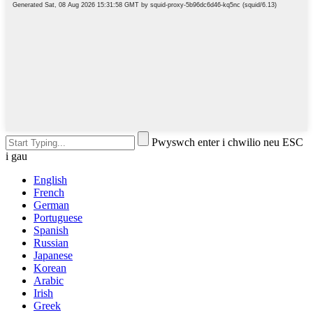
Pwyswch enter i chwilio neu ESC
i gau
English
French
German
Portuguese
Spanish
Russian
Japanese
Korean
Arabic
Irish
Greek