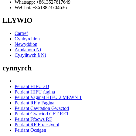
Whatsapp: +8613527617649
WeChat: +8618823704636
LLYWIO
Cartref
Cynhyrchion
Newyddion
Amdanom Ni
Cysylltwch â Ni
cynnyrch
Peiriant HIFU 3D
Peiriant HIFU fagina
Peiriant Vaginal HIFU 2 MEWN 1
Peiriant RF y Fagina
Peiriant Cavitation Gwactod
Peiriant Gwactod CET RET
Peiriant Ffocws RF
Peiriant RF Ffracsiynol
Peiriant Ocsigen