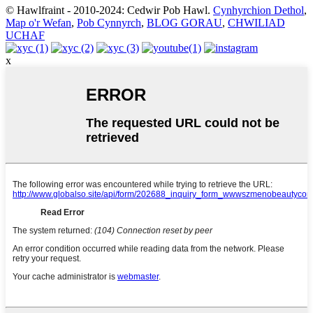
© Hawlfraint - 2010-2024: Cedwir Pob Hawl.
Cynhyrchion Dethol
,
Map o'r Wefan
,
Pob Cynnyrch
,
BLOG GORAU
,
CHWILIAD
UCHAF
x