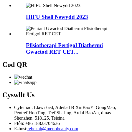
HIFU Shell Newydd 2023
Ffisiotherapi Fertigol Diathermi
Gwactod RET CET...
Cod QR
Cyswllt
Us
Cyfeiriad: Llawr 6ed, Adeilad B XinBaoYi GongMao,
Pentref HouTing, Tref ShaJing, Ardal BaoAn, dinas
Shenzhen, 518125, Tsieina
Ffôn: +86 18823704636
E-bost:
rebekah@menobeauty.com