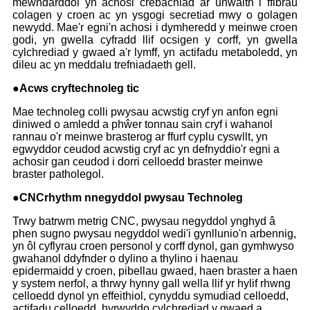
mewndarddol yn achosi crebachiad ar unwaith i ffibrau
colagen y croen ac yn ysgogi secretiad mwy o golagen
newydd. Mae'r egni'n achosi i dymheredd y meinwe croen
godi, yn gwella cyfradd llif ocsigen y corff, yn gwella
cylchrediad y gwaed a'r lymff, yn actifadu metaboledd, yn
dileu ac yn meddalu trefniadaeth gell.
●
Acws cryf
technoleg tic
Mae technoleg colli pwysau acwstig cryf yn anfon egni
diniwed o amledd a phŵer tonnau sain cryf i wahanol
rannau o'r meinwe brasterog ar ffurf cyplu cyswllt, yn
egwyddor ceudod acwstig cryf ac yn defnyddio'r egni a
achosir gan ceudod i dorri celloedd braster meinwe
braster patholegol.
●
CNC
rhythm n
negyddol
pwysau
Technoleg
Trwy batrwm metrig CNC, pwysau negyddol ynghyd â
phen sugno pwysau negyddol wedi'i gynllunio'n arbennig,
yn ôl cyflyrau croen personol y corff dynol, gan gymhwyso
gwahanol ddyfnder o dylino a thylino i haenau
epidermaidd y croen, pibellau gwaed, haen braster a haen
y system nerfol, a thrwy hynny gall wella llif yr hylif rhwng
celloedd dynol yn effeithiol, cynyddu symudiad celloedd,
actifadu celloedd, hyrwyddo cylchrediad y gwaed a