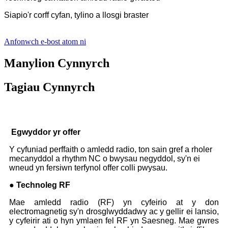
Siapio'r corff cyfan, tylino a llosgi braster
Anfonwch e-bost atom ni
Manylion Cynnyrch
Tagiau Cynnyrch
Egwyddor yr offer
Y cyfuniad perffaith o amledd radio, ton sain gref a rholer
mecanyddol a rhythm NC o bwysau negyddol, sy'n ei
wneud yn fersiwn terfynol offer colli pwysau.
● Technoleg RF
Mae amledd radio (RF) yn cyfeirio at y don
electromagnetig sy'n drosglwyddadwy ac y gellir ei lansio,
y cyfeirir ati o hyn ymlaen fel RF yn Saesneg. Mae gwres