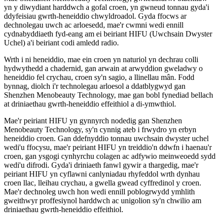
yn y diwydiant harddwch a gofal croen, yn gwneud tonnau gyda'i
ddyfeisiau gwrth-heneiddio chwyldroadol. Gyda ffocws ar
dechnolegau uwch ac arloesedd, mae'r cwmni wedi ennill
cydnabyddiaeth fyd-eang am ei beiriant HIFU (Uwchsain Dwyster
Uchel) a'i beiriant codi amledd radio.
Wrth i ni heneiddio, mae ein croen yn naturiol yn dechrau colli
hydwythedd a chadernid, gan arwain at arwyddion gweladwy o
heneiddio fel crychau, croen sy'n sagio, a llinellau mân. Fodd
bynnag, diolch i'r technolegau arloesol a ddatblygwyd gan
Shenzhen Menobeauty Technology, mae gan bobl fynediad bellach
at driniaethau gwrth-heneiddio effeithiol a di-ymwthiol.
Mae'r peiriant HIFU yn gynnyrch nodedig gan Shenzhen
Menobeauty Technology, sy'n cynnig ateb i frwydro yn erbyn
heneiddio croen. Gan ddefnyddio tonnau uwchsain dwyster uchel
wedi'u ffocysu, mae'r peiriant HIFU yn treiddio'n ddwfn i haenau'r
croen, gan ysgogi cynhyrchu colagen ac adfywio meinweoedd sydd
wedi'u difrodi. Gyda'i driniaeth fanwl gywir a thargedig, mae'r
peiriant HIFU yn cyflawni canlyniadau rhyfeddol wrth dynhau
croen llac, lleihau crychau, a gwella gwead cyffredinol y croen.
Mae'r dechnoleg uwch hon wedi ennill poblogrwydd ymhlith
gweithwyr proffesiynol harddwch ac unigolion sy'n chwilio am
driniaethau gwrth-heneiddio effeithiol.