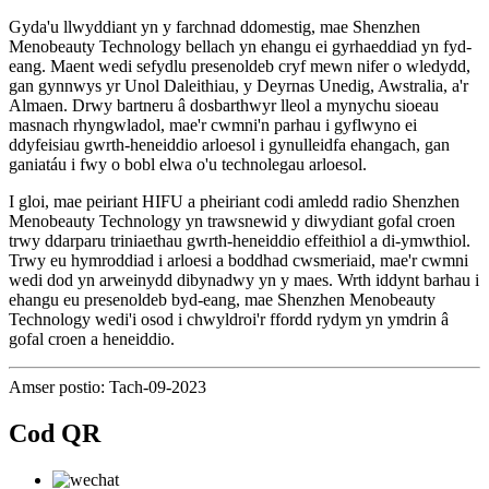
Gyda'u llwyddiant yn y farchnad ddomestig, mae Shenzhen
Menobeauty Technology bellach yn ehangu ei gyrhaeddiad yn fyd-
eang. Maent wedi sefydlu presenoldeb cryf mewn nifer o wledydd,
gan gynnwys yr Unol Daleithiau, y Deyrnas Unedig, Awstralia, a'r
Almaen. Drwy bartneru â dosbarthwyr lleol a mynychu sioeau
masnach rhyngwladol, mae'r cwmni'n parhau i gyflwyno ei
ddyfeisiau gwrth-heneiddio arloesol i gynulleidfa ehangach, gan
ganiatáu i fwy o bobl elwa o'u technolegau arloesol.
I gloi, mae peiriant HIFU a pheiriant codi amledd radio Shenzhen
Menobeauty Technology yn trawsnewid y diwydiant gofal croen
trwy ddarparu triniaethau gwrth-heneiddio effeithiol a di-ymwthiol.
Trwy eu hymroddiad i arloesi a boddhad cwsmeriaid, mae'r cwmni
wedi dod yn arweinydd dibynadwy yn y maes. Wrth iddynt barhau i
ehangu eu presenoldeb byd-eang, mae Shenzhen Menobeauty
Technology wedi'i osod i chwyldroi'r ffordd rydym yn ymdrin â
gofal croen a heneiddio.
Amser postio: Tach-09-2023
Cod QR