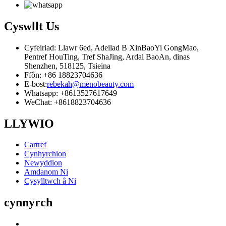
Cyswllt
Us
Cyfeiriad: Llawr 6ed, Adeilad B XinBaoYi GongMao,
Pentref HouTing, Tref ShaJing, Ardal BaoAn, dinas
Shenzhen, 518125, Tsieina
Ffôn: +86 18823704636
E-bost:
rebekah@menobeauty.com
Whatsapp: +8613527617649
WeChat: +8618823704636
LLYWIO
Cartref
Cynhyrchion
Newyddion
Amdanom Ni
Cysylltwch â Ni
cynnyrch