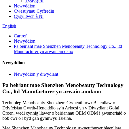
Tystysgrif
Newyddion
Cwestiynau Cyffredin
Cysylltwch â Ni
English
Cartref
Newyddion
Pa beiriant mae Shenzhen Menobeauty Technology Co., ltd
Manufacturer yn arwain amdano
Newyddion
Newyddion y diwydiant
Pa beiriant mae Shenzhen Menobeauty Technology
Co., ltd Manufacturer yn arwain amdano
Technoleg Menobeauty Shenzhen: Gwneuthurwr Blaenllaw o
Ddyfeisiau Gwrth-Heneiddio sy'n Arloesi yn y Diwydiant Gofal
Croen, wedi cynnig llawer o beiriannau OEM ODM i gwsmeriaid o
bob cwr o'r byd gan gynnwys Tsieina.
Mae Shenzhen Menobeauty Technology, gwneuthurwr blaenllaw