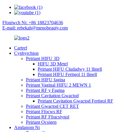
Ffoniwch Ni: +86 18823704636
E-mail: rebekah@menobeauty.com
Cartref
Cynhyrchion
Peiriant HIFU 3D
HIFU 3D Metel
Peiriant HIFU Cludadwy 11 llinell
Peiriant HIFU Fertigol 11 llinell
Peiriant HIFU fagina
Peiriant Vaginal HIFU 2 MEWN 1
Peiriant RF y Fagina
Peiriant Cavitation Gwactod
Peiriant Cavitation Gwactod Fertigol RF
Peiriant Gwactod CET RET
Peiriant Ffocws RF
Peiriant RF Ffracsiynol
Peiriant Ocsigen
Amdanom Ni