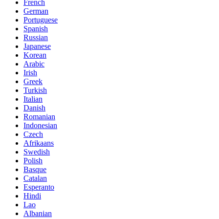
French
German
Portuguese
Spanish
Russian
Japanese
Korean
Arabic
Irish
Greek
Turkish
Italian
Danish
Romanian
Indonesian
Czech
Afrikaans
Swedish
Polish
Basque
Catalan
Esperanto
Hindi
Lao
Albanian