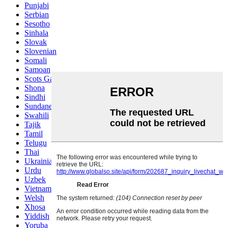
Punjabi
Serbian
Sesotho
Sinhala
Slovak
Slovenian
Somali
Samoan
Scots Gaelic
Shona
Sindhi
Sundanese
Swahili
Tajik
Tamil
Telugu
Thai
Ukrainian
Urdu
Uzbek
Vietnamese
Welsh
Xhosa
Yiddish
Yoruba