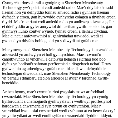
Cynnyrch arloesol arall a gynigir gan Shenzhen Menobeauty
Technology yw'r peiriant codi amledd radio. Mae'r ddyfais o'r radd
flaenaf hon yn defnyddio tonnau amledd radio i gynhesu haenau
dyfnach y croen, gan hyrwyddo cynhyrchu colagen a thynhau croen
rhydd. Mae'r peiriant codi amledd radio yn amlbwrpas iawn a gellir
ei ddefnyddio ar gyfer amrywiol driniaethau gwrth-heneiddio, gan
gynnwys llunio contwr wyneb, tynhau croen, a lleihau crychau.
Mae ei natur anfewnwthiol a'i ganlyniadau trawiadol wedi ei
gwneud yn ddyfais boblogaidd yn y diwydiant gofal croen.
Mae ymrwymiad Shenzhen Menobeauty Technology i ansawdd ac
arloesedd yn amlwg yn ei holl gynhyrchion. Mae'r cwmni'n
canolbwyntio ar ymchwil a datblygu helaeth i sicrhau bod pob
dyfais yn bodloni'r safonau perfformiad a diogelwch uchaf. Drwy
gydweithio ag arbenigwyr gofal croen blaenllaw a defnyddio'r
technolegau diweddaraf, mae Shenzhen Menobeauty Technology
yn parhau i ddarparu atebion arloesol ar gyfer y farchnad gwrth-
heneiddio.
Ar ben hynny, mae'r cwmni'n rhoi pwyslais mawr ar foddhad
cwsmeriaid. Mae Shenzhen Menobeauty Technology yn cynnig
hyfforddiant a chefnogaeth gynhwysfawr i weithwyr proffesiynol
harddwch a chwsmeriaid sy'n prynu eu cynhyrchion. Mae'r
ymroddiad hwn i ofal cwsmeriaid wedi cyfrannu at eu henw da cryf
yn y diwydiant ac wedi ennill sylfaen cwsmeriaid ffyddlon iddynt.