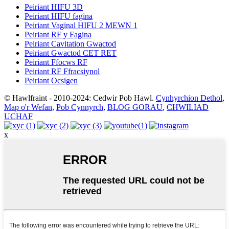
Peiriant HIFU 3D
Peiriant HIFU fagina
Peiriant Vaginal HIFU 2 MEWN 1
Peiriant RF y Fagina
Peiriant Cavitation Gwactod
Peiriant Gwactod CET RET
Peiriant Ffocws RF
Peiriant RF Ffracsiynol
Peiriant Ocsigen
© Hawlfraint - 2010-2024: Cedwir Pob Hawl.
Cynhyrchion Dethol
,
Map o'r Wefan
,
Pob Cynnyrch
,
BLOG GORAU
,
CHWILIAD
UCHAF
x