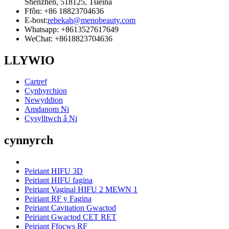
Shenzhen, 518125, Tsieina
Ffôn: +86 18823704636
E-bost:
rebekah@menobeauty.com
Whatsapp: +8613527617649
WeChat: +8618823704636
LLYWIO
Cartref
Cynhyrchion
Newyddion
Amdanom Ni
Cysylltwch â Ni
cynnyrch
Peiriant HIFU 3D
Peiriant HIFU fagina
Peiriant Vaginal HIFU 2 MEWN 1
Peiriant RF y Fagina
Peiriant Cavitation Gwactod
Peiriant Gwactod CET RET
Peiriant Ffocws RF