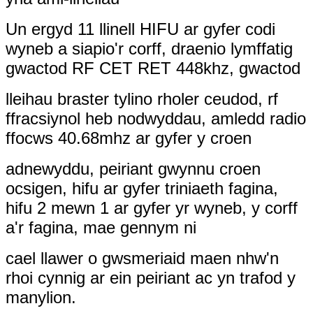
Un ergyd 11 llinell HIFU ar gyfer codi
wyneb a siapio'r corff, draenio lymffatig
gwactod RF CET RET 448khz, gwactod
lleihau braster tylino rholer ceudod, rf
ffracsiynol heb nodwyddau, amledd radio
ffocws 40.68mhz ar gyfer y croen
adnewyddu, peiriant gwynnu croen
ocsigen, hifu ar gyfer triniaeth fagina,
hifu 2 mewn 1 ar gyfer yr wyneb, y corff
a'r fagina, mae gennym ni
cael llawer o gwsmeriaid maen nhw'n
rhoi cynnig ar ein peiriant ac yn trafod y
manylion.