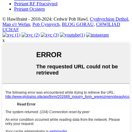
Peiriant RF Ffracsiynol
Peiriant Ocsigen
© Hawlfraint - 2010-2024: Cedwir Pob Hawl.
Cynhyrchion Dethol
,
Map o'r Wefan
,
Pob Cynnyrch
,
BLOG GORAU
,
CHWILIAD
UCHAF
x