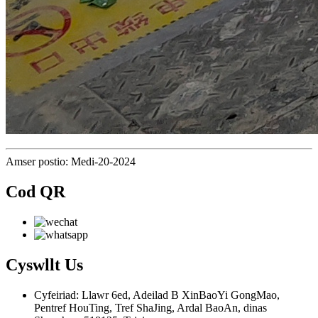
Amser postio: Medi-20-2024
Cod QR
Cyswllt
Us
Cyfeiriad: Llawr 6ed, Adeilad B XinBaoYi GongMao,
Pentref HouTing, Tref ShaJing, Ardal BaoAn, dinas