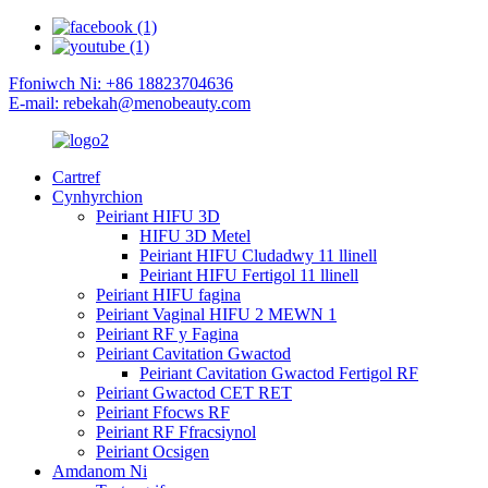
Ffoniwch Ni: +86 18823704636
E-mail: rebekah@menobeauty.com
Cartref
Cynhyrchion
Peiriant HIFU 3D
HIFU 3D Metel
Peiriant HIFU Cludadwy 11 llinell
Peiriant HIFU Fertigol 11 llinell
Peiriant HIFU fagina
Peiriant Vaginal HIFU 2 MEWN 1
Peiriant RF y Fagina
Peiriant Cavitation Gwactod
Peiriant Cavitation Gwactod Fertigol RF
Peiriant Gwactod CET RET
Peiriant Ffocws RF
Peiriant RF Ffracsiynol
Peiriant Ocsigen
Amdanom Ni