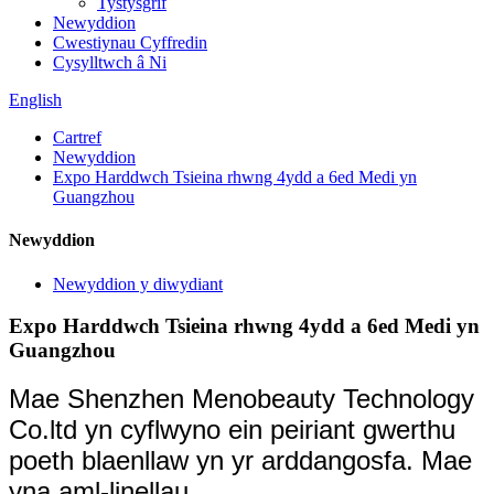
Tystysgrif
Newyddion
Cwestiynau Cyffredin
Cysylltwch â Ni
English
Cartref
Newyddion
Expo Harddwch Tsieina rhwng 4ydd a 6ed Medi yn
Guangzhou
Newyddion
Newyddion y diwydiant
Expo Harddwch Tsieina rhwng 4ydd a 6ed Medi yn
Guangzhou
Mae Shenzhen Menobeauty Technology
Co.ltd yn cyflwyno ein peiriant gwerthu
poeth blaenllaw yn yr arddangosfa. Mae
yna aml-linellau