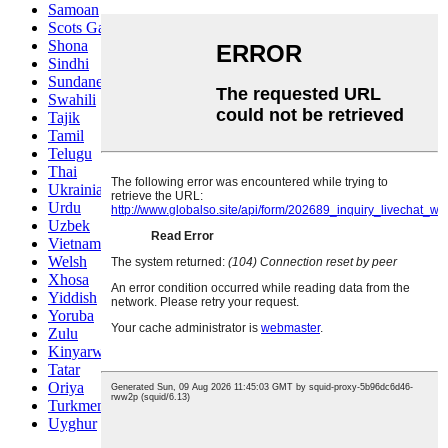
Samoan
Scots Gaelic
Shona
Sindhi
Sundanese
Swahili
Tajik
Tamil
Telugu
Thai
Ukrainian
Urdu
Uzbek
Vietnamese
Welsh
Xhosa
Yiddish
Yoruba
Zulu
Kinyarwanda
Tatar
Oriya
Turkmen
Uyghur