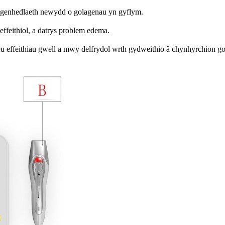
 genhedlaeth newydd o golagenau yn gyflym.
feithiol, a datrys problem edema.
u effeithiau gwell a mwy delfrydol wrth gydweithio â chynhyrchion gofal