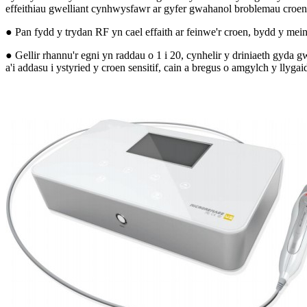
effeithiau gwelliant cynhwysfawr ar gyfer gwahanol broblemau croen 
● Pan fydd y trydan RF yn cael effaith ar feinwe'r croen, bydd y meinw
● Gellir rhannu'r egni yn raddau o 1 i 20, cynhelir y driniaeth gyda
a'i addasu i ystyried y croen sensitif, cain a bregus o amgylch y llyga