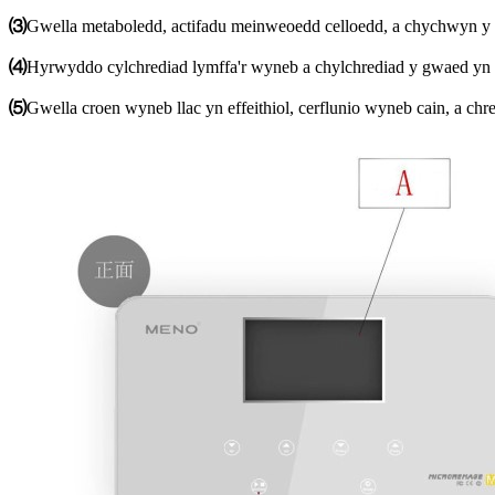
⑶
Gwella metaboledd, actifadu meinweoedd celloedd, a chychwyn y
⑷
Hyrwyddo cylchrediad lymffa'r wyneb a chylchrediad y gwaed yn ef
⑸
Gwella croen wyneb llac yn effeithiol, cerflunio wyneb cain, a chre