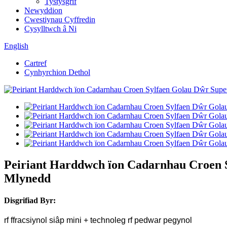
Tystysgrif
Newyddion
Cwestiynau Cyffredin
Cysylltwch â Ni
English
Cartref
Cynhyrchion Dethol
Peiriant Harddwch ïon Cadarnhau Croen S
Mlynedd
Disgrifiad Byr:
rf ffracsiynol siâp mini + technoleg rf pedwar pegynol