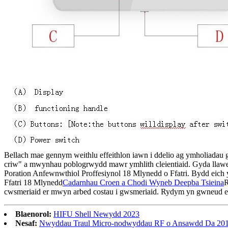
Bellach mae gennym weithlu effeithlon iawn i ddelio ag ymholiada
criw" a mwynhau poblogrwydd mawr ymhlith cleientiaid. Gyda llawe
Poration Anfewnwthiol Proffesiynol 18 Mlynedd o Ffatri. Bydd eich y
Ffatri 18 Mlynedd
Cadarnhau Croen a Chodi Wyneb Deepba Tsieina
R
cwsmeriaid er mwyn arbed costau i gwsmeriaid. Rydym yn gwneud ein
Blaenorol:
HIFU Shell Newydd 2023
Nesaf:
Nwyddau Traul Micro-nodwyddau RF o Ansawdd Da 201