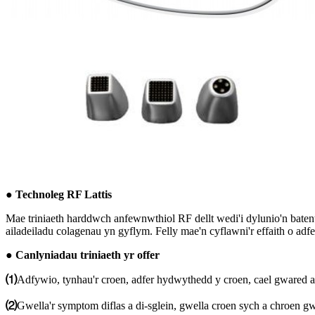
● Technoleg RF Lattis
Mae triniaeth harddwch anfewnwthiol RF dellt wedi'i dylunio'n batent
ailadeiladu colagenau yn gyflym. Felly mae'n cyflawni'r effaith o ad
● Canlyniadau triniaeth yr offer
⑴
Adfywio, tynhau'r croen, adfer hydwythedd y croen, cael gwared ar
⑵
Gwella'r symptom diflas a di-sglein, gwella croen sych a chroen g