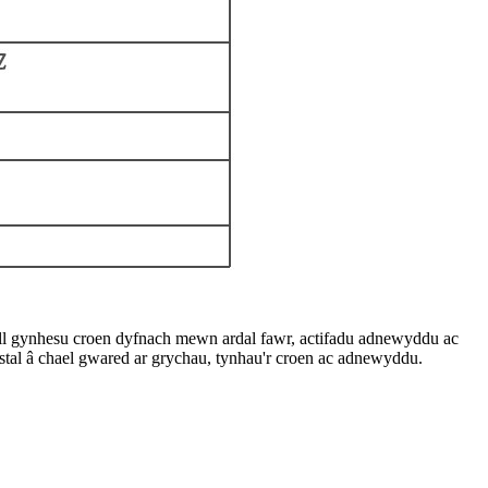
 gall gynhesu croen dyfnach mewn ardal fawr, actifadu adnewyddu ac
ystal â chael gwared ar grychau, tynhau'r croen ac adnewyddu.