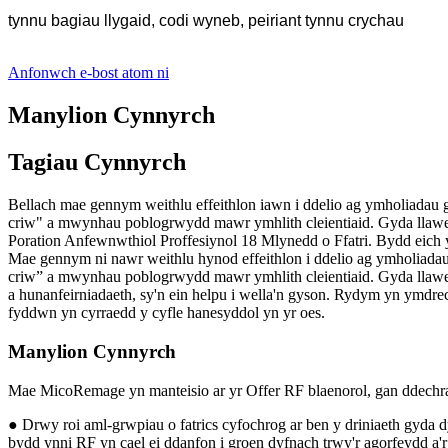
tynnu bagiau llygaid, codi wyneb, peiriant tynnu crychau
Anfonwch e-bost atom ni
Manylion Cynnyrch
Tagiau Cynnyrch
Bellach mae gennym weithlu effeithlon iawn i ddelio ag ymholiada
criw" a mwynhau poblogrwydd mawr ymhlith cleientiaid. Gyda llawe
Poration Anfewnwthiol Proffesiynol 18 Mlynedd o Ffatri. Bydd eich y
Mae gennym ni nawr weithlu hynod effeithlon i ddelio ag ymholiad
criw” a mwynhau poblogrwydd mawr ymhlith cleientiaid. Gyda llawer
a hunanfeirniadaeth, sy'n ein helpu i wella'n gyson. Rydym yn ymdr
fyddwn yn cyrraedd y cyfle hanesyddol yn yr oes.
Manylion Cynnyrch
Mae MicoRemage yn manteisio ar yr Offer RF blaenorol, gan ddechrau
● Drwy roi aml-grwpiau o fatrics cyfochrog ar ben y driniaeth gyda dy
bydd ynni RF yn cael ei ddanfon i groen dyfnach trwy'r agorfeydd a'