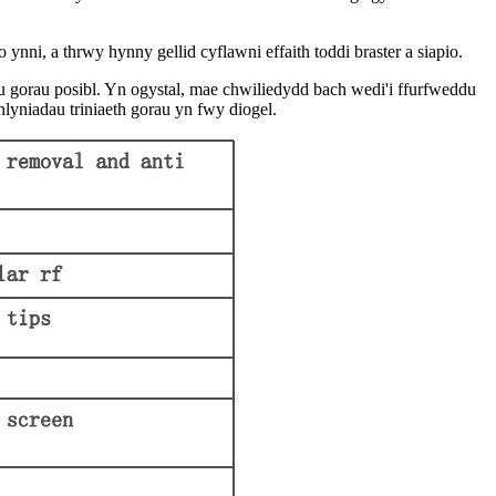
ynni, a thrwy hynny gellid cyflawni effaith toddi braster a siapio.
au gorau posibl. Yn ogystal, mae chwiliedydd bach wedi'i ffurfweddu
anlyniadau triniaeth gorau yn fwy diogel.