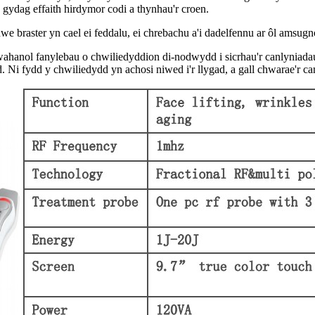
gydag effaith hirdymor codi a thynhau'r croen.
e braster yn cael ei feddalu, ei chrebachu a'i dadelfennu ar ôl amsugno 
 gwahanol fanylebau o chwiliedyddion di-nodwydd i sicrhau'r canlyniad
id. Ni fydd y chwiliedydd yn achosi niwed i'r llygad, a gall chwarae'r c