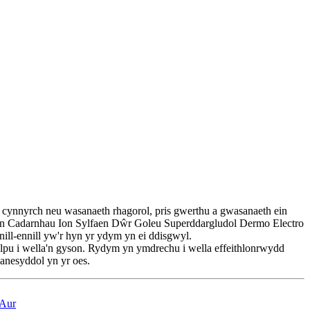
cynnyrch neu wasanaeth rhagorol, pris gwerthu a gwasanaeth ein
oen Cadarnhau Ion Sylfaen Dŵr Goleu Superddargludol Dermo Electro
ill-ennill yw'r hyn yr ydym yn ei ddisgwyl.
lpu i wella'n gyson. Rydym yn ymdrechu i wella effeithlonrwydd
anesyddol yn yr oes.
 Aur