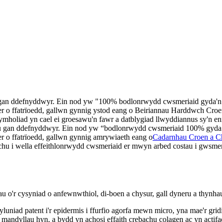
u gan ddefnyddwyr. Ein nod yw "100% bodlonrwydd cwsmeriaid gyda'n 
r o ffatrïoedd, gallwn gynnig ystod eang o Beiriannau Harddwch Cr
mholiad yn cael ei groesawu'n fawr a datblygiad llwyddiannus sy'n enn
au gan ddefnyddwyr. Ein nod yw “bodlonrwydd cwsmeriaid 100% gyda’n
 o ffatrïoedd, gallwn gynnig amrywiaeth eang o
Cadarnhau Croen a C
echu i wella effeithlonrwydd cwsmeriaid er mwyn arbed costau i gwsm
 o'r cysyniad o anfewnwthiol, di-boen a chysur, gall dyneru a thynha
luniad patent i'r epidermis i ffurfio agorfa mewn micro, yna mae'r gri
r mandyllau hyn, a bydd yn achosi effaith crebachu colagen ac yn acti