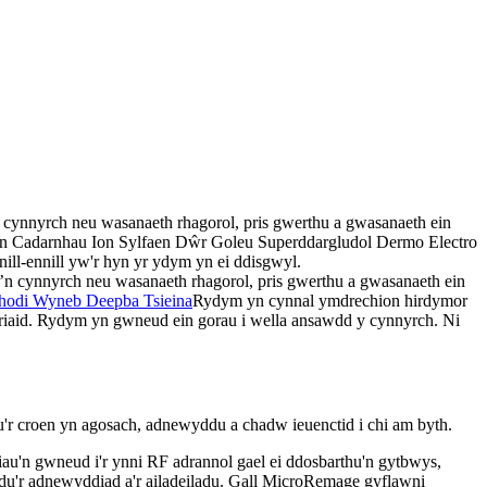
cynnyrch neu wasanaeth rhagorol, pris gwerthu a gwasanaeth ein
oen Cadarnhau Ion Sylfaen Dŵr Goleu Superddargludol Dermo Electro
ill-ennill yw'r hyn yr ydym yn ei ddisgwyl.
 cynnyrch neu wasanaeth rhagorol, pris gwerthu a gwasanaeth ein
hodi Wyneb Deepba Tsieina
Rydym yn cynnal ymdrechion hirdymor
eriaid. Rydym yn gwneud ein gorau i wella ansawdd y cynnyrch. Ni
u'r croen yn agosach, adnewyddu a chadw ieuenctid i chi am byth.
diau'n gwneud i'r ynni RF adrannol gael ei ddosbarthu'n gytbwys,
fadu'r adnewyddiad a'r ailadeiladu. Gall MicroRemage gyflawni