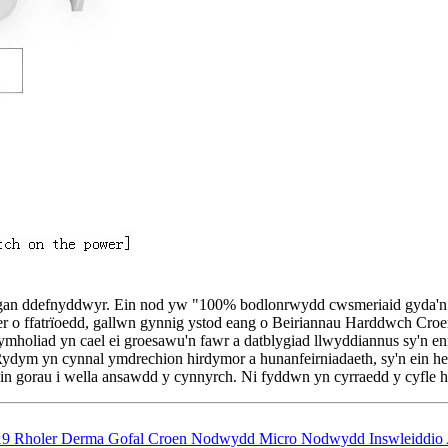
u gan ddefnyddwyr. Ein nod yw "100% bodlonrwydd cwsmeriaid gyda'n 
r o ffatrïoedd, gallwn gynnig ystod eang o Beiriannau Harddwch Cr
mholiad yn cael ei groesawu'n fawr a datblygiad llwyddiannus sy'n enn
ydym yn cynnal ymdrechion hirdymor a hunanfeirniadaeth, sy'n ein he
 gorau i wella ansawdd y cynnyrch. Ni fyddwn yn cyrraedd y cyfle h
9 Rholer Derma Gofal Croen Nodwydd Micro Nodwydd Inswleiddio