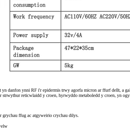
 yn danfon ynni RF i'r epidermis trwy agorfa micron ar ffurf dellt, a
fer strwythur reticwlaidd y croen, hyrwyddo metaboledd y croen, yn og
 grychau ffug ac atgyweirio crychau dilys.
welw